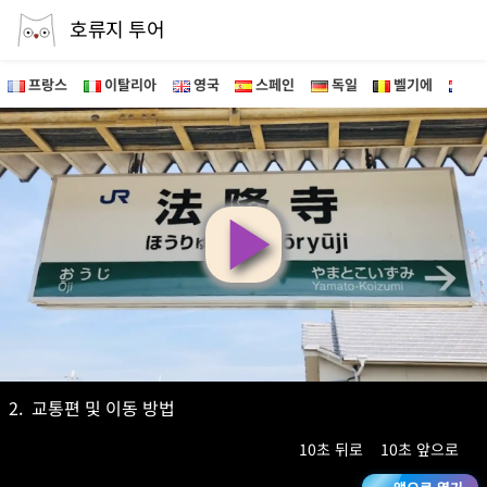
호류지 투어
프랑스
이탈리아
영국
스페인
독일
벨기에
네
영
상
재
2.
교통편 및 이동 방법
10초 뒤로
10초 앞으로