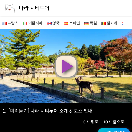
나라 시티투어
프랑스
이탈리아
영국
스페인
독일
벨기에
네
영
상
재
1.
[미리듣기] 나라 시티투어 소개 & 코스 안내
10초 뒤로
10초 앞으로