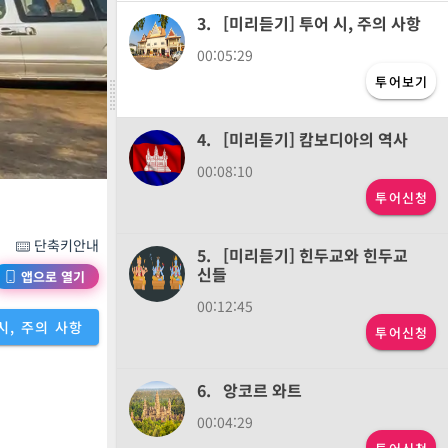
3.
[미리듣기] 투어 시, 주의 사항
00:05:29
투어보기
4.
[미리듣기] 캄보디아의 역사
00:08:10
투어신청
단축키안내
5.
[미리듣기] 힌두교와 힌두교
신들
앱으로 열기
00:12:45
 시, 주의 사항
투어신청
6.
앙코르 와트
00:04:29