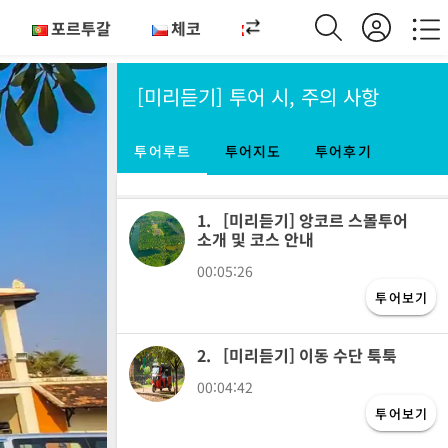
포르투갈
체코
오스트리아
헝가리
[미리듣기] 투어 시, 주의 사항
투어루트
투어지도
투어후기
1.
[미리듣기] 앙코르 스몰투어
소개 및 코스 안내
00:05:26
투어보기
2.
[미리듣기] 이동 수단 툭툭
00:04:42
투어보기