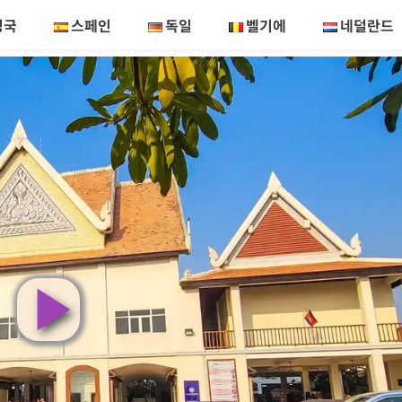
영국
스페인
독일
벨기에
네덜란드
영