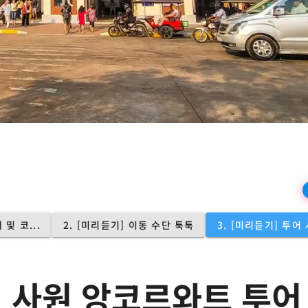
상
재
생
및 코...
2. [미리듣기] 이동 수단 툭툭
3. [미리듣기] 투어
의 사원 앙코르와트 투어