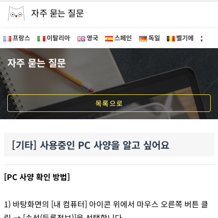
자주 묻는 질문
프랑스
이탈리아
영국
스페인
독일
벨기에
네
[기타] 사용중인 PC 사양을 알고 싶어요
자주 묻는 질문
목록으로
[기타] 사용중인 PC 사양을 알고 싶어요
[PC 사양 확인 방법]
1) 바탕화면의 [내 컴퓨터] 아이콘 위에서 마우스 오른쪽 버튼 클
릭 → [속성(등록정보)]을 선택합니다.