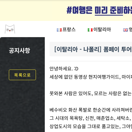
프랑스
이탈리아
[이탈리아 - 나폴리] 폼페이 투어 오픈
[이탈리아 - 나폴리] 폼페이 투어
공지사항
안녕하세요. :D
목록으로
세상에 없던 동영상 현지여행가이드, 마이
못와본 사람은 있어도, 모르는 사람은 없는 
베수비오 화산 폭발로 한순간에 사라져버린 
그 시대의 목욕탕, 신전, 매춘업소, 세탁소, 
상업도시의 모습을 그대로 품고있는, 그야