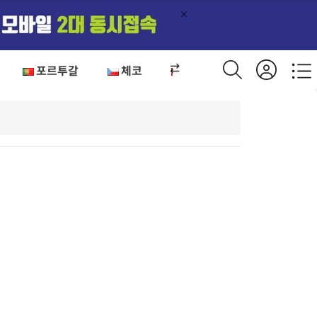
포르투갈
체코
오스트리아
헝가리