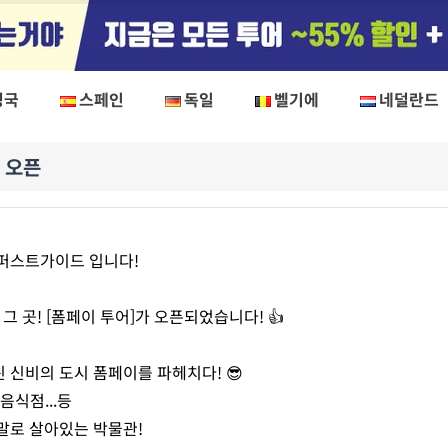
영국
스페인
독일
벨기에
네덜란드
 오픈
퍼스트가이드 입니다!
그 곳! [폼페이 투어]가 오픈되었습니다! 👍
신비의 도시 폼페이를 파헤치다! 😎
음식점...등
말로 살아있는 박물관!