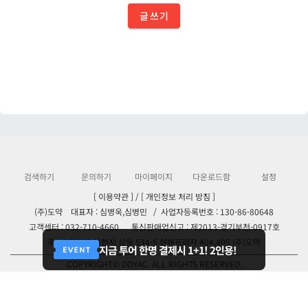
글쓰기
검색하기
문의하기
마이페이지
다운로드함
설정
[ 이용약관 ]
/
[ 개인정보 처리 방침 ]
(주)도약 대표자 : 심병욱,심병민
/
사업자등록번호 : 130-86-80648
고객센터 : 032-710-4660
통신판매업신고 : 제2013-경기부천-0917호
주소 : 경기도 부천시 상동 534-5 현해프라자 404,405 (주)도약
지금 투어 한명 결제시 1+1! 2인용!
COPYRIGHT© DOYAC. ALL RIGHTS RESERVED.