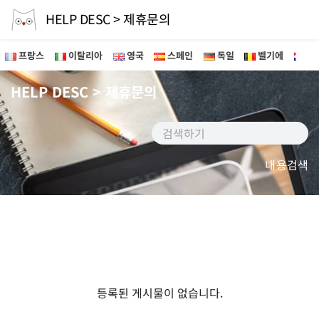
HELP DESC > 제휴문의
프랑스
이탈리아
영국
스페인
독일
벨기에
네
HELP DESC > 제휴문의
내용검색
등록된 게시물이 없습니다.