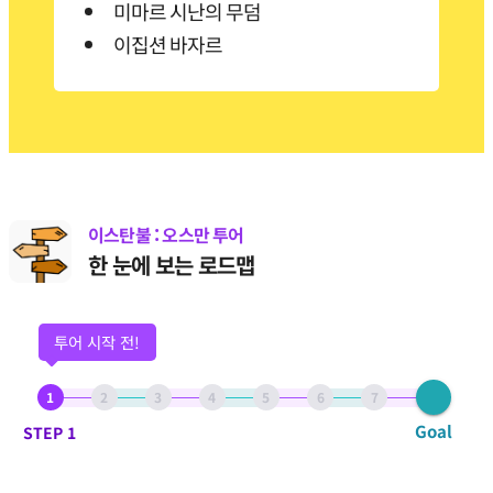
미마르 시난의 무덤
이집션 바자르
이스탄불 : 오스만 투어
한 눈에 보는 로드맵
투어 시작 전!
1
2
3
4
5
6
7
Goal
STEP 1