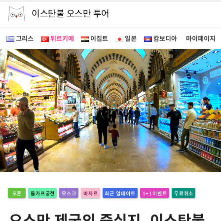
이스탄불 오스만 투어
그리스
튀르키예
이집트
일본
캄보디아
마이페이지
오픈
톱카프궁전
모스크
바자르
최근 업데이트
1+1이벤트
무료취소
오스만 제국의 중심지, 이스탄불