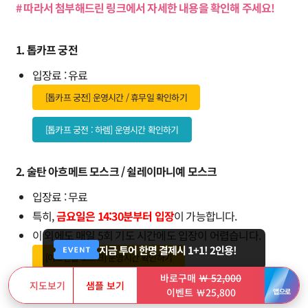
# 따라서 첨부해드린 링크에서 자세한 내용을 확인해 주세요!
1. 톱카프 궁전
입장료 : 유료
[톱카프 궁전] 운영시간 / 휴무일 확인하기
[톱카프 궁전 : 하렘] 운영시간 확인하기
2. 술탄 아흐메트 모스크 / 쉴레이마니예 모스크
입장료 : 무료
특히,
금요일은 14:30분부터 입장
이 가능합니다.
이 외에도 매일 5회 기도 시간에도 입장이 어렵습니다.
지금 투어 한명 결제시 1+1! 2인용!
[이스탄불 모스크] 운영시간 확인하기
바로구매
￦ 52,000
지도보기
샘플 보기
[이스탄불] 기도 시간 확인하기
이벤트 ￦25,800
앱으로