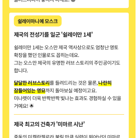
쉴레이마니예 모스크
제국의 전성기를 일군 '쉴레이만 1세'
쉴레이만 1세는 오스만 제국 역사상으로도 엄청난 영토
확장을 했던 인물로도 꼽히는데요.
그는 오스만 제국의 유명한 러브 스토리의 주인공이기도
합니다.
달달한 러브스토리
를 들려드리는 것은 물론,
나란히
잠들어있는 영묘
까지 돌아보실 예정이고요.
미나렛이 더욱 반짝반짝 빛나는 효과도 경험하실 수 있을
거예요! 🌟
제국 최고의 건축가 '미마르 시난'
중동의 미켈란젤로라 불릴 만큼 실력이 뛰어났던 미마르