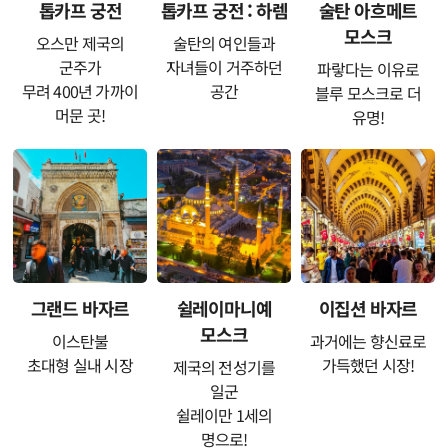
톱카프 궁전
톱카프 궁전 : 하렘
술탄 아흐메트
모스크
오스만 제국의
술탄의 여인들과
군주가
자녀들이 거주하던
파랗다는 이유로
무려 400년 가까이
공간
블루 모스크로 더
머문 곳!
유명!
그랜드 바자르
쉴레이마니예
이집션 바자르
모스크
이스탄불
과거에는 향신료로
초대형 실내 시장
가득했던 시장!
제국의 전성기를
일군
쉴레이만 1세의
명으로!