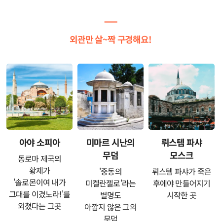
ㅡ
외관만 살~짝 구경해요!
아야 소피아
미마르 시난의
뤼스템 파샤
무덤
모스크
동로마 제국의
황제가
'중동의
뤼스템 파샤가 죽은
'솔로몬이여 내가
미켈란젤로'라는
후에야 만들어지기
그대를 이겼노라!'를
별명도
시작한 곳
외쳤다는 그곳
아깝지 않은 그의
무덤