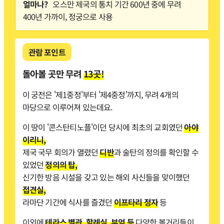
얼마나?
오스만 제국의 통치 기간 600년 중에 무려
400년 가까이, 정궁으로 사용
관람 포인트
돌아볼 곳만 무려
13곳!
이 궁전은 '제1중정'부터 '제4중정'까지, 무려 4개의
마당으로 이루어져 있는데요.
이 땅이 '콘스탄티노플'이던 당시에 최초의 교회였던
아야
이리니,
제국 국무 회의가 열렸던
디반
과 술탄의 정의를 확인할 수
있었던
정의의 탑,
신기한 방음 시설을 갖고 있는 해외 사신들을 맞이했던
접견실,
라마단 기간에 식사를 즐겼던
이프타리 정자
등
이외에
테라스 별관, 할례실, 부엌 등
다양한 볼거리들이