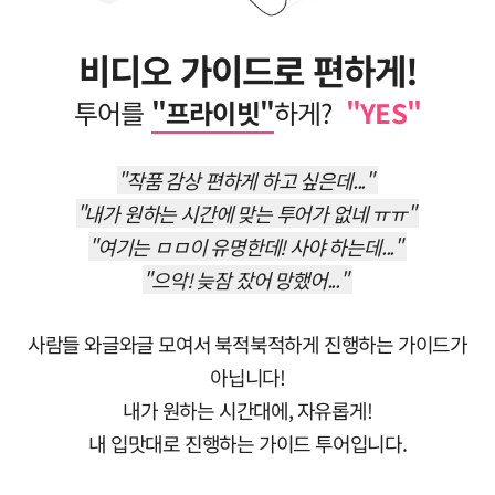
끝난 후
15분이 지날
때까지 방문객
비디오 가이드로 편하게!
출입이
투어를
"프라이빗"
하게?
"YES"
제한됩니다.
"작품 감상 편하게 하고 싶은데..."
"내가 원하는 시간에 맞는 투어가 없네 ㅠㅠ"
"여기는 ㅁㅁ이 유명한데! 사야 하는데..."
"으악! 늦잠 잤어 망했어..."
사람들 와글와글 모여서 북적북적하게 진행하는 가이드가
아닙니다!
내가 원하는 시간대에, 자유롭게!
내 입맛대로 진행하는 가이드 투어입니다.