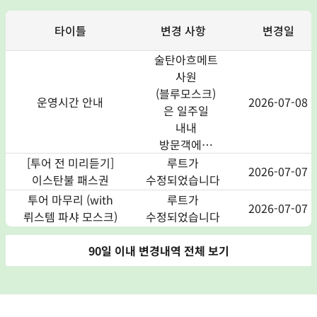
타이틀
변경 사항
변경일
술탄아흐메트
사원
(블루모스크)
운영시간 안내
2026-07-08
은 일주일
내내
방문객에게
개방됩니다.
[투어 전 미리듣기]
루트가
2026-07-07
이스탄불 패스권
수정되었습니다
여름 시즌
투어 마무리 (with
루트가
2026-07-07
(04월 01일 –
뤼스템 파샤 모스크)
수정되었습니다
09월 30일):
08:30 – 19:00
90일 이내 변경내역 전체 보기
겨울 시즌
(10월 01일 –
03월 31일):
08:30 – 17:00