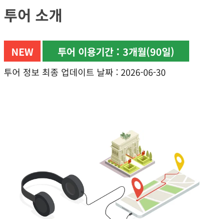
투어 소개
술탄아흐메트
사원의 마지막
방문객 입장
NEW
투어 이용기간 : 3개월(90일)
시간은 폐장
시간 30분
투어 정보 최종 업데이트 날짜 : 2026-06-30
전까지입니다.
금요일에는
방문 시작
시간이
14:30입니다.
낮 예배(정오
예배)와 오후
예배 시간에는
예배 알림
(아잔) 30분
전부터 예배가