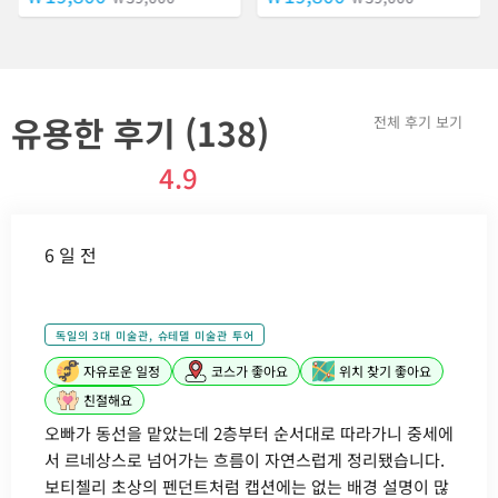
선으로 구성했습니다. 도시에 숨
센 군주들의 찬란한 유산이 남
겨진 다양한 이야기를 들으면서
아있는 드레스덴을 최적의 동선
베를린을 제대로 여행해 보세
으로 여행해 보세요!😃
요!😊
유용한 후기 (138)
전체 후기 보기
4.9
6 일 전
독일의 3대 미술관, 슈테델 미술관 투어
자유로운 일정
코스가 좋아요
위치 찾기 좋아요
친절해요
오빠가 동선을 맡았는데 2층부터 순서대로 따라가니 중세에
서 르네상스로 넘어가는 흐름이 자연스럽게 정리됐습니다.
보티첼리 초상의 펜던트처럼 캡션에는 없는 배경 설명이 많