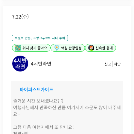
7.22(수)
독일의 관문, 프랑크푸르트 시티 투어
위치 찾기 좋아요
핵심 관광일정
신속한 응대
4시반라면
신고
차단
마이퍼스트가이드
즐거운 시간 보내셨나요? :)
여행자님께서 만족하신 만큼 여기저기 소문도 많이 내주세
요~
그럼 다음 여행지에서 또 만나요!
제발~👋