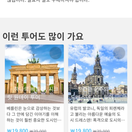
이런 투어도 많이 가요
하나의 베를린, 시크
찬란한 군주의 도시,
릿 원데이 투어
드레스덴 시티 투어
베를린은 눈으로 감상하는 것보
유럽의 발코니, 독일의 피렌체라
다 그 안에 담긴 이야기를 이해
고 불리는 아름다운 예술의 도
하는 것이 훨씬 중요한 도시인
시 드레스덴! 폭격으로 도시의
데요. 베를린을 이해하기 위해
90%가 파괴되었지만 기적같은
￦19,800
￦19,800
￦39,000
￦39,000
꼭 필요한 장소들을 최적의 동
재건을 이루어낸 도시이자, 작