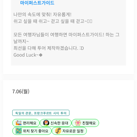
마이퍼스트가이드
나만의 속도에 맞춰! 자유롭게!
쉬고 싶을 때 쉬고~ 걷고 싶을 때 걷고~🏃‍♂️
모든 여행자님들이 여행하면 마이퍼스트가이드! 하는 그
날까지~
최선을 다해 투어 제작하겠습니다. :D
Good Luck~🍀
7.06(월)
독일의 관문, 프랑크푸르트 시티 투어
편리해요
신속한 응대
친절해요
위치 찾기 좋아요
자유로운 일정