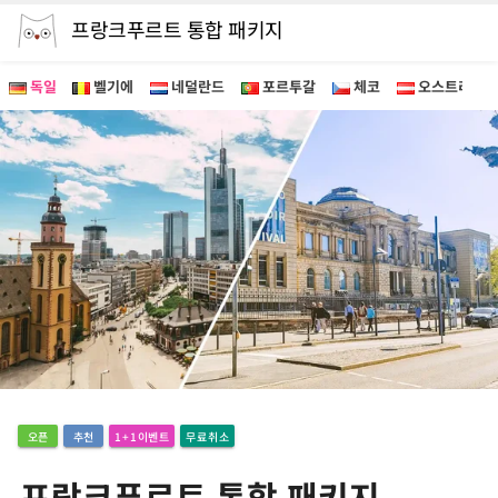
프랑크푸르트 통합 패키지
독일
벨기에
네덜란드
포르투갈
체코
오스트리아
묶음
패키지
오픈
추천
1+1이벤트
무료취소
프랑크푸르트 통합 패키지