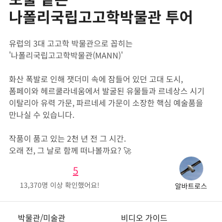
나폴리국립고고학박물관 투어
유럽의 3대 고고학 박물관으로 꼽히는
'나폴리국립고고학박물관(MANN)'
화산 폭발로 인해 잿더미 속에 잠들어 있던 고대 도시,
폼페이와 헤르쿨라네움에서 발굴된 유물들과 르네상스 시기
이탈리아 유력 가문, 파르네세 가문이 소장한 핵심 예술품을
만나실 수 있습니다.
작품이 품고 있는 2천 년 전 그 시간.
오래 전, 그 날로 함께 떠나볼까요? 🚀
5
13,370
명 이상 확인했어요!
알바트로스
박물관/미술관
비디오 가이드