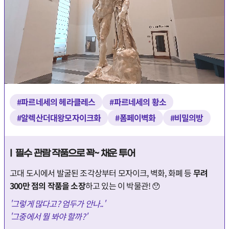
#파르네세의 헤라클레스
#파르네세의 황소
#알렉산더대왕모자이크화
#폼페이벽화
#비밀의방
I 필수 관람 작품으로 꽉~ 채운 투어
고대 도시에서 발굴된 조각상부터 모자이크, 벽화, 화폐 등
무려
300만 점의 작품을 소장
하고 있는 이 박물관! 😯
'그렇게 많다고? 엄두가 안나..'
'그중에서 뭘 봐야 할까?'