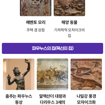
메멘토 모리
해양 동물
주택 겸 상점
기하학적 모자이크의
집
파우누스의 집(목신의 집)
춤추는 파우누스
알렉산더 대왕과
나일강 풍경
동상
다리우스 3세의
모자이크화