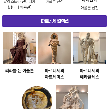
팔레스트라 산니티카
아폴론 신전
(삼니테 체육관)
아폴론 신전
파르네세 컬렉션
리라를 든 아폴론
파르네세의
파르네세의
아르테미스
헤라클레스