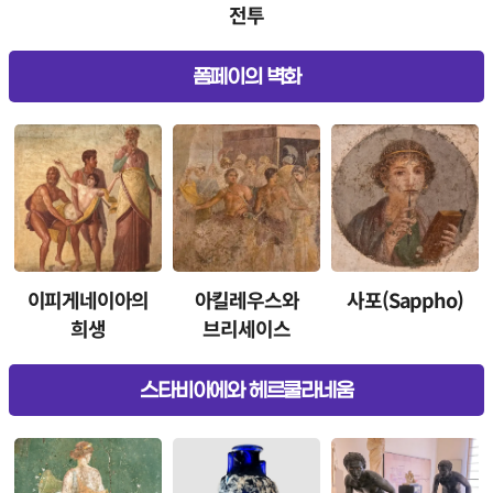
전투
폼페이의 벽화
이피게네이아의
아킬레우스와
사포(Sappho)
희생
브리세이스
스타비아에와 헤르쿨라네움