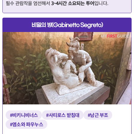
필수 관람작을 엄선해서
3~4시간 소요되는 투어
입니다.
비밀의 방(Gabinetto Segreto)
#비키니비너스
#사티로스 받침대
#남근 부조
#염소와 파우누스