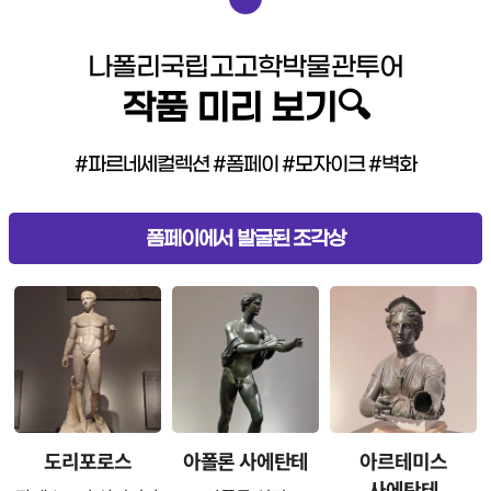
나폴리국립고고학박물관투어
작품 미리 보기🔍
#파르네세컬렉션 #폼페이 #모자이크 #벽화
폼페이에서 발굴된 조각상
도리포로스
아폴론 사에탄테
아르테미스
사에탄테