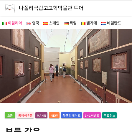
나폴리국립고고학박물관 투어
이탈리아
영국
스페인
독일
벨기에
네덜란드
오픈
폼페이유물
MANN
NEW
최근 업데이트
1+1이벤트
무료취소
보물 같은