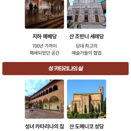
지하 예배당
산 조반니 세례당
700년 가까이
당대 최고의
폐쇄되었던 공간
예술가들의 협업
성 카타리나의 삶
성녀 카타리나의 집
산 도메니코 성당