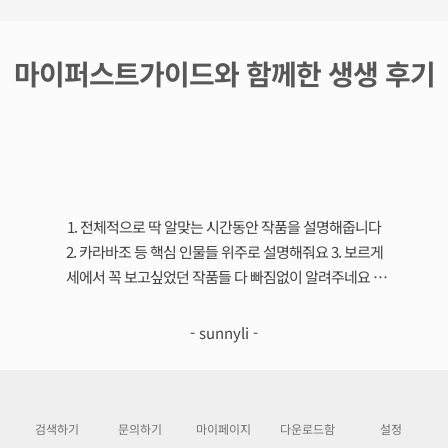
마이퍼스트가이드와 함께한 생생 후기
1. 전체적으로 딱 알맞는 시간동안 작품을 설명해줍니다
이
2. 카라바조 등 핵심 인물들 위주로 설명해줘요 3. 보르게
용했
세에서 꼭 보고싶었던 작품들 다 빠짐없이 알려주네요 4.
의
제가 집중력이 흐트러져서 놓친 부분이 있는데 동행 가이
배울 
드였으면 다시 설명 못들을텐데, 다시 돌려서 들을 수 있
하는
- sunnyli -
어서 좋습니다 5. 중간에 화장실 가는것도 민폐가 아니에
화
요!
이
검색하기
문의하기
마이페이지
다운로드함
설정