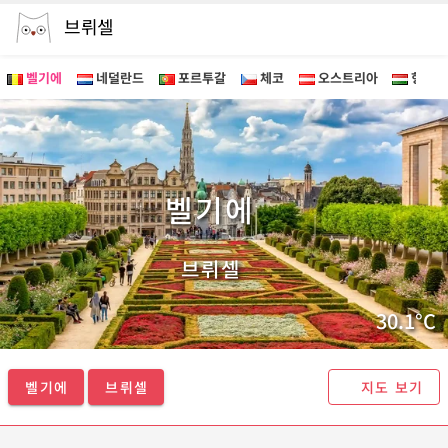
브뤼셀
벨기에
네덜란드
포르투갈
체코
오스트리아
헝가리
벨기에 브뤼셀 투어 - 마이퍼스트가이드
벨기에
브뤼셀
30.1°C
벨기에
브뤼셀
지도 보기