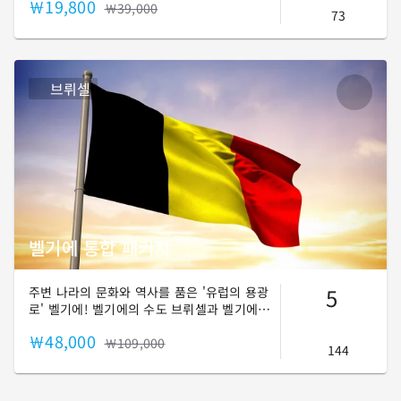
￦19,800
오줌싸개 동상, 예술의 언덕 등 브뤼셀의 대표
￦39,000
73
명소를 워킹 투어로 둘러보실 수 있습니다. 브
뤼셀만의 분위기와 먹거리를 즐기러 떠나보시
죠~! 😆
브뤼셀
벨기에 통합 패키지
5
주변 나라의 문화와 역사를 품은 '유럽의 용광
로' 벨기에! 벨기에의 수도 브뤼셀과 벨기에에
서 가장 아름다운 도시 Top 2에 드는 브뤼헤와
￦48,000
겐트를 모두 즐겨보세요!
￦109,000
144