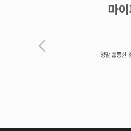
마이
정말 훌륭한 