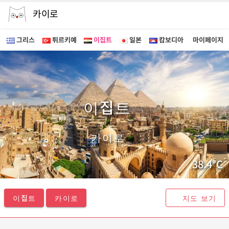
카이로
그리스
튀르키예
이집트
일본
캄보디아
마이페이지
이집트 카이로 투어 - 마이퍼스트가이드
이집트
카이로
38.4°C
이집트
카이로
지도 보기