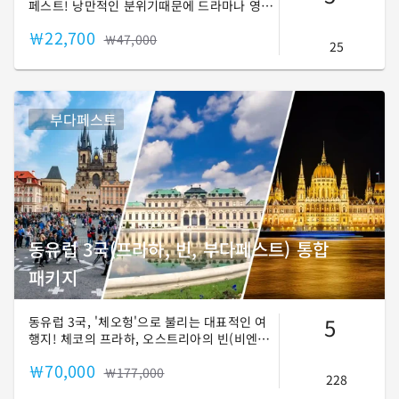
페스트! 낭만적인 분위기때문에 드라마나 영
화, 뮤직비디오 촬영지로 많이 등장하는 곳인
￦22,700
데요. 아름다운 풍경뿐만 아니라, 1100년 건국
￦47,000
25
역사를 품은 도시입니다. 화려함 속에 숨겨진
안타까운 사연들까지 부다페스트의 모든 것을
느껴보시죠!
부다페스트
동유럽 3국(프라하, 빈, 부다페스트) 통합
패키지
5
동유럽 3국, '체오헝'으로 불리는 대표적인 여
행지! 체코의 프라하, 오스트리아의 빈(비엔
나), 헝가리의 부다페스트 거리가 가깝고, 문화
￦70,000
나 역사적으로 비슷한 면이 많은 곳이라 함께
￦177,000
228
여행하는 경우가 많죠. 동유럽 3국 패키지로,