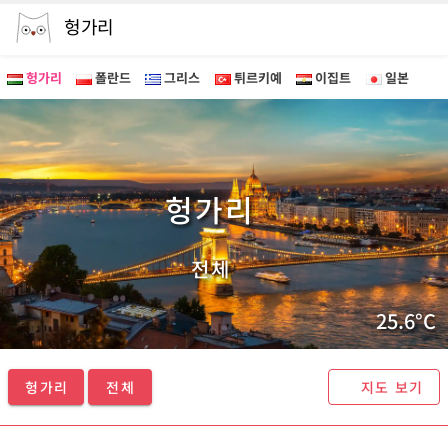
헝가리
헝가리
폴란드
그리스
튀르키예
이집트
일본
헝가리 투어 - 마이퍼스트가이드
헝가리
전체
25.6°C
헝가리
전체
지도 보기