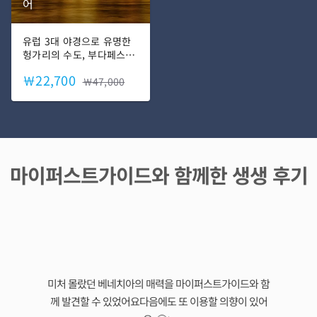
어
유럽 3대 야경으로 유명한
헝가리의 수도, 부다페스
트! 낭만적인 분위기때문에
￦22,700
드라마나 영화, 뮤직비디오
￦47,000
촬영지로 많이 등장하는 곳
인데요. 아름다운 풍경뿐만
아니라, 1100년 건국 역사
를 품은 도시입니다. 화려
함 속에 숨겨진 안타까운
사연들까지 부다페스트의
마이퍼스트가이드와 함께한 생생 후기
모든 것을 느껴보시죠!
미처 몰랐던 베네치아의 매력을 마이퍼스트가이드와 함
께 발견할 수 있었어요다음에도 또 이용할 의향이 있어