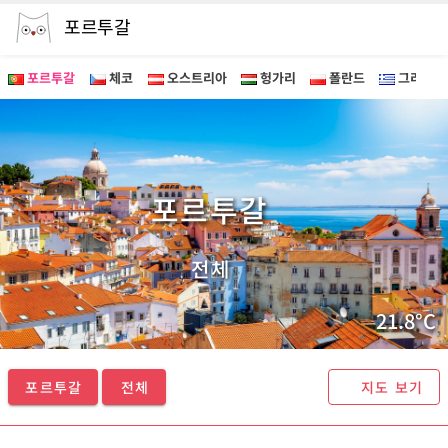
포르투갈
포르투갈
체코
오스트리아
헝가리
폴란드
그리스
포르투갈 투어 - 마이퍼스트가이드
포르투갈
전체
21.8°C
포르투갈
전체
지도 보기