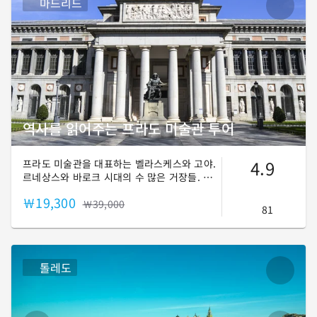
마드리드
역사를 읽어주는 프라도 미술관 투어
4.9
프라도 미술관을 대표하는 벨라스케스와 고야.
르네상스와 바로크 시대의 수 많은 거장들. 세
계 3대 미술관, 프라도 미술관을 함께 걸으며
￦19,300
그림 속에 살아 숨쉬는 수백년 전 이야기를 경
￦39,000
81
험해보세요!
톨레도