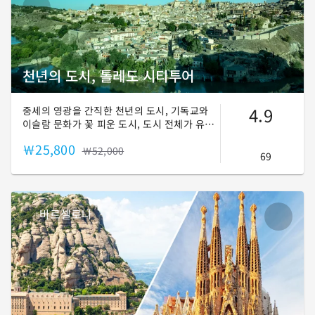
천년의 도시, 톨레도 시티투어
4.9
중세의 영광을 간직한 천년의 도시, 기독교와
이슬람 문화가 꽃 피운 도시, 도시 전체가 유네
스코 세계문화유산으로 지정된 도시, 오늘은 톨
￦25,800
레도에서 살아숨쉬는 천년역사를 느껴보세요!
￦52,000
69
바르셀로나