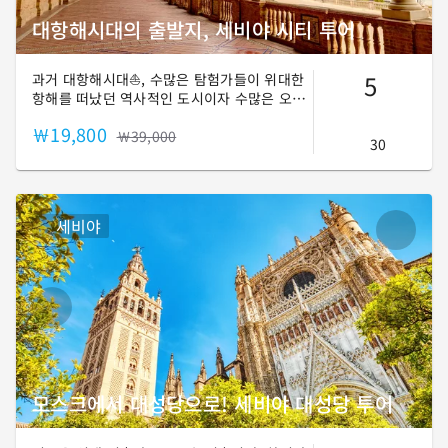
대항해시대의 출발지, 세비야 시티 투어
5
과거 대항해시대⛵, 수많은 탐험가들이 위대한
항해를 떠났던 역사적인 도시이자 수많은 오페
라의 무대가 되어 세계적인 예술가들을 매혹시
￦19,800
킨 그곳! 바르셀로나, 마드리드와 함께 한국인
￦39,000
30
이 가장 많이 찾는 스페인 3대 관광 도시인 이
곳 세비야에서 새로운 여행의 감동을 만나보세
요!🛫
세비야
모스크에서 대성당으로! 세비야 대성당 투어