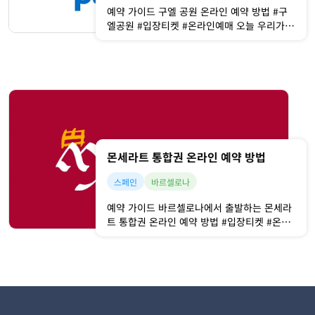
예약 가이드 구엘 공원 온라인 예약 방법 #구
엘공원 #입장티켓 #온라인예매 오늘 우리가
함께할 투어의 목적지는 바로 구엘 공원(Park
Güell)입니다. 안토니 가우디(Antoni
Gaudí)의 독창적인 건축 철학이 집약된 유네
스코 세계문화유산으로, 원래는 고소득층을
위한 전원 주택 단지로 기획되었으나 분양에
실패하면서 1926년 공
몬세라트 통합권 온라인 예약 방법
스페인
바르셀로나
예약 가이드 바르셀로나에서 출발하는 몬세라
트 통합권 온라인 예약 방법 #입장티켓 #온라
인예매 이번 시간에는 몬세라트 통합권 온라
인 예약 방법을 말씀드리고자 하는데요, 다양
한 통합권 판매처 중에서도 가장 종류가 많은
몬세라트 수도원 공식 사이트에서 확인해보도
록 하겠습니다. [몬세라트 수도원