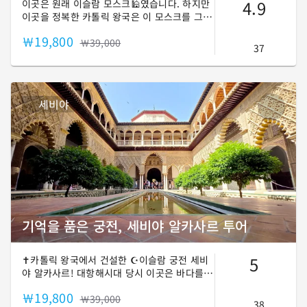
4.9
이곳은 원래 이슬람 모스크🕌였습니다. 하지만
이곳을 정복한 카톨릭 왕국은 이 모스크를 그
대로 대성당⛪️으로 사용했죠. 세계에서 가장
￦19,800
큰 대성당이자, 세계에서 가장 큰 고딕 양식의
￦39,000
37
성당. 그리고 신대륙을 발견한 콜럼버스의 영묘
가 안치된 그 곳, 세비야 최고의 명소인 세비야
대성당으로 함께 떠나보시죠! ✈
세비야
기억을 품은 궁전, 세비야 알카사르 투어
5
✝️카톨릭 왕국에서 건설한 ☪️이슬람 궁전 세비
야 알카사르! 대항해시대 당시 이곳은 바다를
누비던 ⚓항해사들의 요람 역할을 하기도 했는
￦19,800
데요, 오늘날에도 스페인 🫅왕실의 공식 궁전으
￦39,000
38