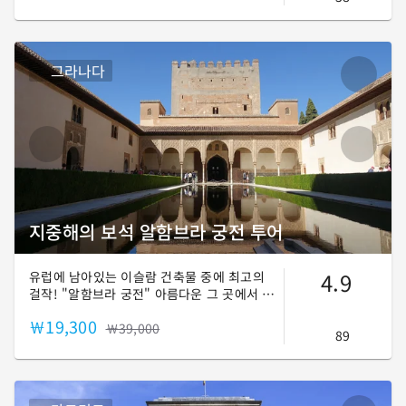
로 사용되고 있는 곳입니다. 이슬람 시대와 카
톨릭 시대, 대항해시대를 지나 현대에 이르기
까지! 천년의 기억을 품은 궁전, 세비야 알카사
르🕌에서 이국적인 정취를 만끽해보세요🛫
그라나다
지중해의 보석 알함브라 궁전 투어
4.9
유럽에 남아있는 이슬람 건축물 중에 최고의
걸작! "알함브라 궁전" 아름다운 그 곳에서 술
탄이 된 것 같은 기분을 느껴보세요! 내가 원하
￦19,300
는 만큼, 즐기고 싶은만큼, 자유롭게 보고 느끼
￦39,000
89
는 투어!