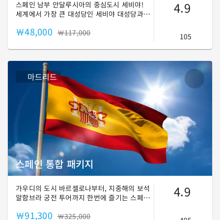
4.9
스페인 남부 안달루시아의 중심도시 세비야!
세계에서 가장 큰 대성당인 세비야 대성당과
카톨릭 왕국에서 건설한 이슬람 양식의 궁전
￦48,000
알카사르! 그리고 아름다운 스페인 광장과 유
￦117,000
105
대인 지구, 세계에서 가장큰 목조 건축물인 메
트로폴 파라솔까지! 이곳에서 이슬람과 카톨
릭, 그리고 대항해시대의 유산이 가득한 이곳
으로 함께 떠나보시죠! ✈
마드리드
스페인 통합 패키지
4.9
가우디의 도시 바르셀로나부터, 지중해의 보석
알함브라 궁전 투어까지 한번에 즐기는 스페셜
패키지!
￦91,300
￦325,000