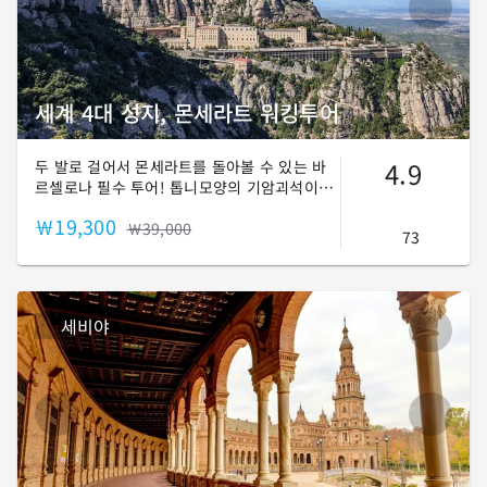
세계 4대 성지, 몬세라트 워킹투어
4.9
두 발로 걸어서 몬세라트를 돌아볼 수 있는 바
르셀로나 필수 투어! 톱니모양의 기암괴석이
펄쳐진 장엄한 자연과 검은 성모상의 기적을
￦19,300
만나보세요!
￦39,000
73
세비야