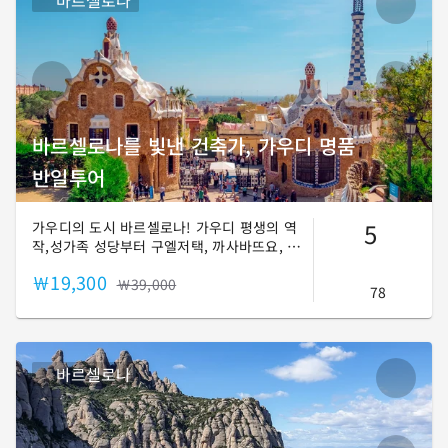
바르셀로나
바르셀로나를 빛낸 건축가, 가우디 명품
반일투어
5
가우디의 도시 바르셀로나! 가우디 평생의 역
작,성가족 성당부터 구엘저택, 까사바뜨요, 까
사밀라, 구엘공원까지! 한 편의 영화같은 가우
￦19,300
디의 인생이야기를 감상해보세요!
￦39,000
78
바르셀로나