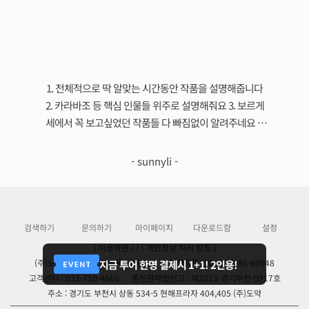
르🕌에서 이국적인 정취를
만끽해보세요🛫
1. 전체적으로 딱 알맞는 시간동안 작품을 설명해줍니다
이
2. 카라바조 등 핵심 인물들 위주로 설명해줘요 3. 보르게
용했
세에서 꼭 보고싶었던 작품들 다 빠짐없이 알려주네요 4.
의
제가 집중력이 흐트러져서 놓친 부분이 있는데 동행 가이
배울 
드였으면 다시 설명 못들을텐데, 다시 돌려서 들을 수 있
하는
- sunnyli -
어서 좋습니다 5. 중간에 화장실 가는것도 민폐가 아니에
화
요!
이
검색하기
문의하기
마이페이지
다운로드함
설정
[ 이용약관 ]
/
[ 개인정보 처리 방침 ]
(주)도약 대표자 : 심병욱,심병민
/
사업자등록번호 : 130-86-80648
지금 투어 한명 결제시 1+1! 2인용!
고객센터 : 032-710-4660
통신판매업신고 : 제2013-경기부천-0917호
주소 : 경기도 부천시 상동 534-5 현해프라자 404,405 (주)도약