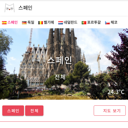
스페인
스페인
독일
벨기에
네덜란드
포르투갈
체코
스페인 투어 - 마이퍼스트가이드
스페인
전체
24.3°C
스페인
전체
지도 보기