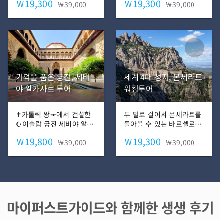
￦19,300
￦19,300
그 곳에서 술탄이 된 것 같
￦39,000
은 거장들. 세계 3대 미술
￦39,000
은 기분을 느껴보세요! 내
관, 프라도 미술관을 함께
가 원하는 만큼, 즐기고 싶
걸으며 그림 속에 살아 숨
은만큼, 자유롭게 보고 느
쉬는 수백년 전 이야기를
끼는 투어!
경험해보세요!
기억을 품은 궁전, 세비
세계 4대 성지, 몬세라트
야 알카사르 투어
워킹투어
✝️카톨릭 왕국에서 건설한
두 발로 걸어서 몬세라트를
☪️이슬람 궁전 세비야 알카
돌아볼 수 있는 바르셀로나
사르! 대항해시대 당시 이
필수 투어! 톱니모양의 기
￦19,800
￦19,300
곳은 바다를 누비던 ⚓항해
￦39,000
암괴석이 펄쳐진 장엄한 자
￦39,000
사들의 요람 역할을 하기도
연과 검은 성모상의 기적을
했는데요, 오늘날에도 스페
만나보세요!
인 🫅왕실의 공식 궁전으로
사용되고 있는 곳입니다. 이
슬람 시대와 카톨릭 시대,
대항해시대를 지나 현대에
마이퍼스트가이드와 함께한 생생 후기
이르기까지! 천년의 기억을
품은 궁전, 세비야 알카사