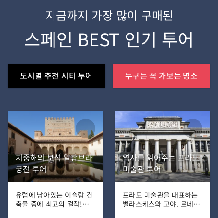
지금까지 가장 많이 구매된
스페인 BEST 인기 투어
도시별 추천 시티 투어
누구든 꼭 가보는 명소
지중해의 보석 알함브라
역사를 읽어주는 프라도
궁전 투어
미술관 투어
유럽에 남아있는 이슬람 건
프라도 미술관을 대표하는
축물 중에 최고의 걸작!
벨라스케스와 고야. 르네상
"알함브라 궁전" 아름다운
스와 바로크 시대의 수 많