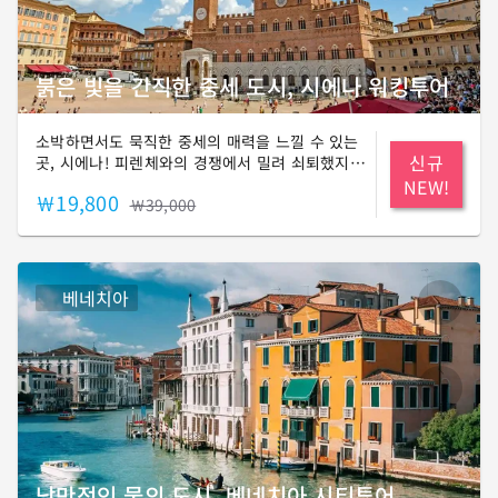
붉은 빛을 간직한 중세 도시, 시에나 워킹투어
소박하면서도 묵직한 중세의 매력을 느낄 수 있는
신규
곳, 시에나! 피렌체와의 경쟁에서 밀려 쇠퇴했지만,
그 덕분에 중세의 정취를 그대로 간직할 수 있게
NEW!
￦19,800
된 도시입니다. 타임머신을 타고 700년 전으로 돌
￦39,000
아가서 시에나의 흥망성쇠를 느껴 보세요!
베네치아
낭만적인 물의 도시, 베네치아 시티투어