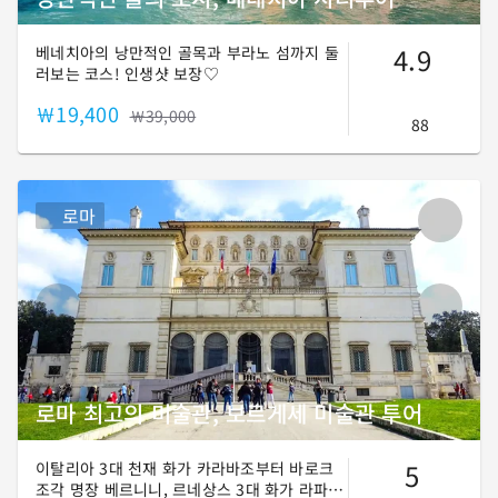
4.9
베네치아의 낭만적인 골목과 부라노 섬까지 둘
러보는 코스! 인생샷 보장♡
￦19,400
￦39,000
88
로마
로마 최고의 미술관, 보르게세 미술관 투어
5
이탈리아 3대 천재 화가 카라바조부터 바로크
조각 명장 베르니니, 르네상스 3대 화가 라파엘