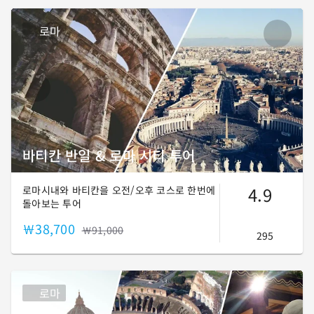
로마
바티칸 반일 & 로마 시티 투어
4.9
로마시내와 바티칸을 오전/오후 코스로 한번에
돌아보는 투어
￦38,700
￦91,000
295
로마