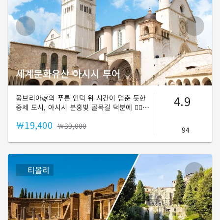
세계문화유산 아시시 투어
4.9
움브리아🌿의 푸른 언덕 위 시간이 멈춘 듯한
중세 도시, 아시시 분홍빛 골목길 덕분에 🚶‍♀️걷
기만 해도 너무 아름다워 많은 분들에게 사랑
￦19,400
받는 도시인데요.❤️ 거기다가 🌹프란체스코 성
￦39,000
94
인의 고향이라 ⛪성지순례 장소로도 인기가 많
은 곳입니다! 그럼, 화려하진 않지만 평화로운
이곳 아시시만의 특별한 감동으로 지금 바로
빠져보실까요?
티볼리