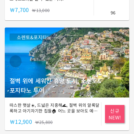
￦7,700
￦13,000
96
소렌토&포지타노
절벽 위에 세워진 휴양 도시, 소렌토&
포지타노 투어
따스한 햇살☀️, 드넓은 지중해🌊, 절벽 위의 알록달
신규
록하고 아기자기한 집들🏠 어느 곳을 보아도 예쁜
풍경에 여유로움까지 느낄 수 있는 이탈리아의 대
NEW!
￦12,900
표적인 휴양지 소렌토, 그리고 포지타노! 발길이 닿
￦25,800
는 곳마다 감탄이 절로 나오는 휴양 도시를 함께 거
닐어 보시겠어요?👣