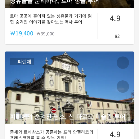
성유물을 순례하다, 로마 성물 투어
4.9
로마 곳곳에 흩어져 있는 성유물과 거기에 얽
힌 숨겨진 이야기를 찾아보는 역사 투어
￦19,400
￦39,000
82
피렌체
피렌체의 숨겨진 명소, 산 마르코 미술관 투어
4.9
중세와 르네상스가 공존하는 프라 안젤리코의
프레스코화를 볼 수 있는 기회!