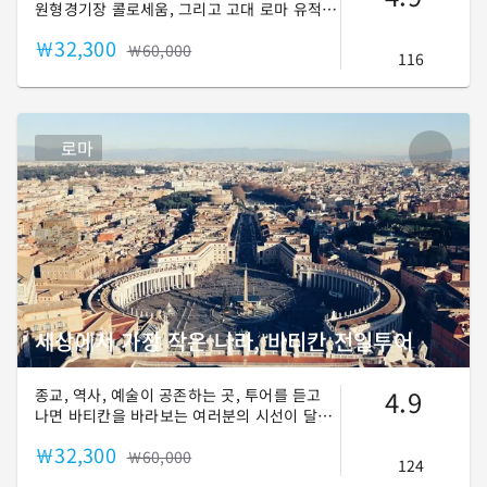
원형경기장 콜로세움, 그리고 고대 로마 유적
지인 포로 로마노를 지금 바로 경험해 보세요!
￦32,300
※ 본 투어는 콜로세움 & 포로로마노 [입장 투
￦60,000
116
어]로 진행됩니다.
로마
세상에서 가장 작은 나라, 바티칸 전일투어
4.9
종교, 역사, 예술이 공존하는 곳, 투어를 듣고
나면 바티칸을 바라보는 여러분의 시선이 달라
집니다.
￦32,300
￦60,000
124