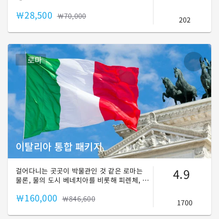
￦28,500
￦70,000
202
로마
이탈리아 통합 패키지
4.9
걸어다니는 곳곳이 박물관인 것 같은 로마는
물론, 물의 도시 베네치아를 비롯해 피렌체, 밀
라노, 티볼리, 피사 등을 모두 경험해 보세요!
￦160,000
:D
￦846,600
1700