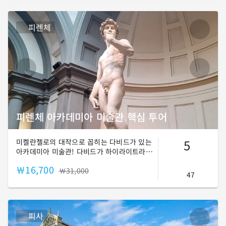
한 시대의 작품들을 둘러보겠습니다.
피렌체
피렌체 아카데미아 미술관 핵심 투어
5
미켈란젤로의 대작으로 꼽히는 다비드가 있는
아카데미아 미술관! 다비드가 하이라이트라곤
하지만, 이것만 보고 올 순 없죠~ 아카데미아
￦16,700
미술관에 갔다면, 보고 와야 할 조각상들부터
￦31,000
47
르네상스 회화, 중세 회화까지 핵심 작품만 엄
선해서 소개해 드릴게요! 😊
피사