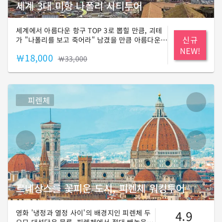
세계 3대 미항 나폴리 시티투어
세계에서 아름다운 항구 TOP 3로 뽑힐 만큼, 괴테
신규
가 "나폴리를 보고 죽어라" 남겼을 만큼 아름다운
풍경을 가진 도시가 어디일까요? 바로, 나폴리입니
NEW!
￦18,000
다! 🙌 그렇다고 경치만 멋진 게 아닙니다. 활기차
￦33,000
고 자유분방함 속에 다채로운 역사까지 조화를 이
루고 있는 도시죠! 이렇게 매력적인 도시, 나폴리로
함께 떠나볼까요?😉
피렌체
르네상스를 꽃피운 도시, 피렌체 워킹투어
4.9
영화 '냉정과 열정 사이'의 배경지인 피렌체 두