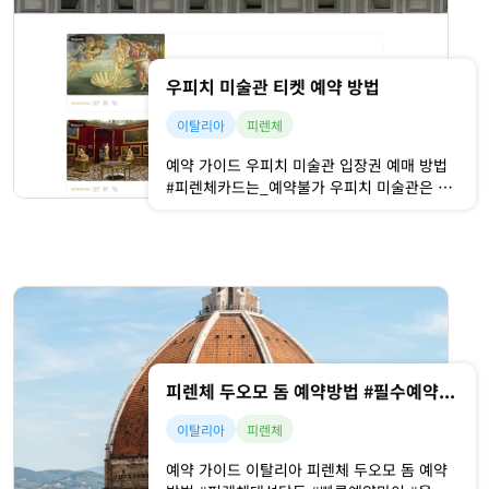
우피치 미술관 티켓 예약 방법
이탈리아
피렌체
예약 가이드 우피치 미술관 입장권 예매 방법
#피렌체카드는_예약불가 우피치 미술관은 세
상에서 가장 많은 미술품을 소장하고 있고 있
는데요.특히나, 르네상스 시대의 작품들이 많
습니다. 그래서 피렌체에 갔다면, 꼭 방문하는
명소 중 하나로 꼽히죠. 그만큼 많은 관광객들
이 찾기 때문에 반드시 예약을 하고 가야 합
니다. 그럼, 이제 우피치 미술관의 티켓 예매
방법에 대해 알아보러 갈게요! 😊
피렌체 두오모 돔 예약방법 #필수예약 #피렌체대성당돔
이탈리아
피렌체
예약 가이드 이탈리아 피렌체 두오모 돔 예약