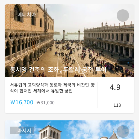
베네치아
동서양 건축의 조화, 두칼레 궁전 투어
4.9
서유럽의 고딕양식과 동로마 제국의 비잔틴 양
식이 합쳐진 세계에서 유일한 궁전
￦16,700
￦31,000
113
아시시