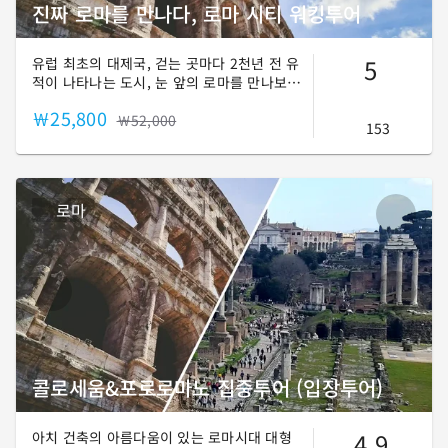
진짜 로마를 만나다, 로마 시티 워킹투어
5
유럽 최초의 대제국, 걷는 곳마다 2천년 전 유
적이 나타나는 도시, 눈 앞의 로마를 만나보세
요.
￦25,800
￦52,000
153
로마
콜로세움&포로로마노 집중투어 (입장투어)
4.9
아치 건축의 아름다움이 있는 로마시대 대형