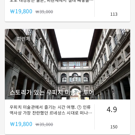
오모 대성당은 물론, 피렌체에서 절대 빼놓을
수 없는 산타 마리아 노벨라 성당, 두오모 오페
￦19,800
라 박물관, 베키오 다리까지! 꼭 가봐야 하는
￦39,000
113
명소들로 꽉~ 채운 피렌체 시티 투어! 😎 단테
와 베아트리체의 애절한 러브스토리도 들려드
릴게요!
피렌체
스토리가 있는 우피치 미술관 투어
4.9
우피치 미술관에서 즐기는 시간 여행. 🕑 인류
역사상 가장 찬란했던 르네상스 시대로 떠나
볼까요? 르네상스를 고도로 이끈 레오나르도
￦19,800
다빈치, 미켈란젤로, 라파엘로의 작품은 물론,
￦39,000
150
중세 시대와 바로크 시대의 화가들까지! 다양