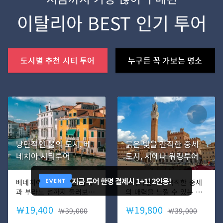
이탈리아 BEST 인기 투어
도시별 추천 시티 투어
누구든 꼭 가보는 명소
낭만적인 물의 도시, 베
붉은 빛을 간직한 중세
네치아 시티투어
도시, 시에나 워킹투어
지금 투어 한명 결제시 1+1! 2인용!
베네치아의 낭만적인 골목
소박하면서도 묵직한 중세
과 부라노 섬까지 둘러보는
의 매력을 느낄 수 있는 곳,
코스! 인생샷 보장♡
시에나! 피렌체와의 경쟁에
￦19,400
￦19,800
￦39,000
서 밀려 쇠퇴했지만, 그 덕
￦39,000
분에 중세의 정취를 그대로