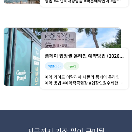
방법 #피렌체대성당돔 #빠른예약만이 #올라
갈수있다 피렌체 대성당(두오모)의 돔은피렌
체 역사 중심지를 파노라마로 조망할 수 있기
에 많은 사람들의 발길이 끊이지 않는 곳인데
요. 그렇기 때문에 예약도 정~말 빨리 마감됩
니다! 그래서도 이곳에 원하는 시간대에 방문
하시려면 예약을 서둘러주시는 게 가장 좋은
데요.⏰ 성수
폼페이 입장권 온라인 예약방법 (2026년 03월 최신정보, VIVA TICKET 사이트 이용)
이탈리아
나폴리
예약 가이드 이탈리아 나폴리 폼페이 온라인
예약 방법 #예약적극권장 #입장인원수제한 폼
페이를 방문할 때, 여러분들이 꼭! 준비해 주
셔야 하는 준비물이 하나 있는데요.바로 폼페
이 입장권 입니다. 🎫 입장권은 '온라인'과 '오
프라인'에서 모두 구매가 가능한데요.하지만
저는 온라인으로 미리 준비하시기를 권장합니
다. 왜.냐.하.면.이곳 폼페이는 하루 입장 인원
을 제한
지금까지 가장 많이 구매된