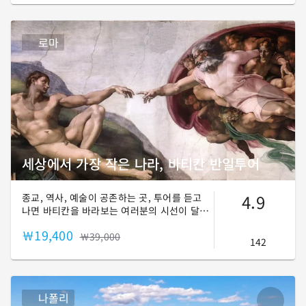
로마
세상에서 가장 작은 나라, 바티칸 반일투어
4.9
종교, 역사, 예술이 공존하는 곳, 투어를 듣고
나면 바티칸을 바라보는 여러분의 시선이 달라
집니다.
￦19,400
￦39,000
142
나폴리