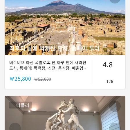
최후의 날에 박제된 도시, 폼페이 투어
4.8
베수비오 화산 폭발로🌋 단 하루 만에 사라진
도시, 폼페이! 목욕탕, 신전, 음식점, 매춘업소
까지 2,000년 전 그날이 그대로 멈춰있다. 못
￦25,800
와본 사람은 있어도, 모르는 사람은 없는 그곳
￦52,000
126
🏛️ 살아있는 박물관, 폼페이로 여러분을 초대
합니다!😄
나폴리