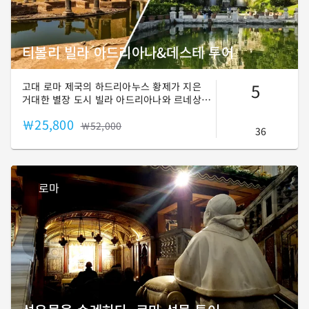
티볼리 빌라 아드리아나&데스테 투어
5
고대 로마 제국의 하드리아누스 황제가 지은
거대한 별장 도시 빌라 아드리아나와 르네상스
정원 예술의 정점을 보여주는 환상적인 분수
￦25,800
정원으로 유명한 빌라 데스테! 로마 근교 도시
￦52,000
36
티볼리를 대표하는 두 여행지를 하루 코스로
만나보세요.😎
로마