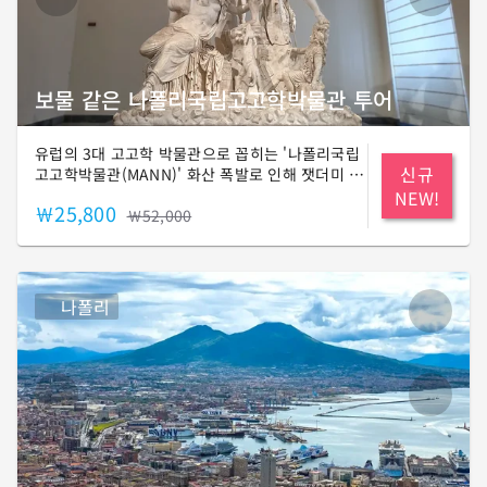
보물 같은 나폴리국립고고학박물관 투어
유럽의 3대 고고학 박물관으로 꼽히는 '나폴리국립
신규
고고학박물관(MANN)' 화산 폭발로 인해 잿더미 속
에 잠들어 있던 고대 도시, 폼페이와 헤르쿨라네움
NEW!
￦25,800
에서 발굴된 유물들과 르네상스 시기 이탈리아 유
￦52,000
력 가문, 파르네세 가문이 소장한 핵심 예술품을 만
나실 수 있습니다. 작품이 품고 있는 2천 년 전 그
시간. 오래 전, 그 날로 함께 떠나볼까요? 🚀
나폴리