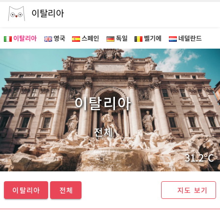
이탈리아
이탈리아
영국
스페인
독일
벨기에
네덜란드
이탈리아 투어 - 마이퍼스트가이드
이탈리아
전체
31.2°C
이탈리아
전체
지도 보기