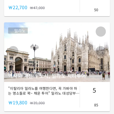
로 등 르네상스와 바로크 미술 작품이 모여 있
￦22,700
는 미술관! 그게 바로, 보르게세 미술관입니다.
￦47,000
50
이곳에서 안목 높은 보르게세 가문이 소장했던
예술 작품들을 만나보세요!
밀라노
역사와 패션의 도시, 밀라노 시티투어
5
"이탈리아 밀라노를 여행한다면, 꼭 가봐야 하
는 명소들로 꽉~ 채운 투어" 밀라노 대성당부
터 비토리오 에마누엘레 2세 갤러리아, 스포르
￦19,800
체스코 성까지! 패션의 도시, 밀라노 곳곳에 숨
￦39,000
85
겨진 재밌는 이야기를 알려드릴게요!