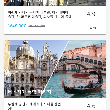
4.9
피렌체 시내와 우피치 미술관, 아카데미아 미
술관, 산 마르코 미술관, 피사를 한번에 돌아보
는 투어입니다. 피렌체 곳곳을 알차게 여행해
￦48,000
보세요!
￦147,800
428
베네치아
베네치아 통합 패키지
4.6
두칼레 궁전과 베네치아 시내를 한번
에!