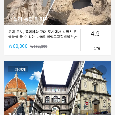
나폴리 통합 패키지
4.9
고대 도시, 폼페이와 고대 도시에서 발굴된 유
물들을 볼 수 있는 나폴리국립고고학박물관,
나폴리 도심을 한번에 돌아보는 투어입니다.
￦60,000
￦162,800
176
피렌체
피렌체 통합 패키지