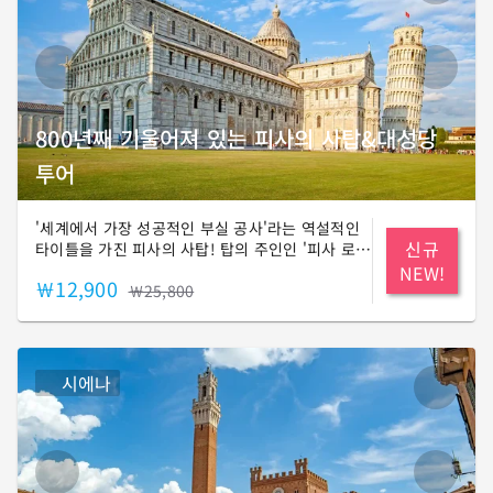
800년째 기울어져 있는 피사의 사탑&대성당
투어
'세계에서 가장 성공적인 부실 공사'라는 역설적인
신규
타이틀을 가진 피사의 사탑! 탑의 주인인 '피사 로
마네스크'라는 독창적인 양식을 가진 피사 대성당,
NEW!
￦12,900
이탈리아 최대 규모의 세례당인 산 조반니 세례당
￦25,800
이 있는 기적의 광장(미라콜리 광장)을 함께 둘러
볼게요. 😊
시에나