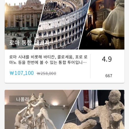
로마 통합 패키지
4.9
로마 시내를 비롯해 바티칸, 콜로세움, 포로 로
마노 등을 한번에 볼 수 있는 통합 투어입니다!
걷는 곳마다 2천년 전 유적이 나타나는 도시를
￦107,100
눈으로 경험해 보세요.
￦258,000
667
나폴리