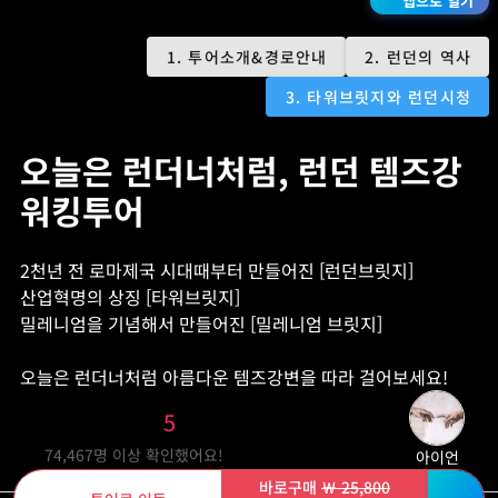
생
앱으로 열기
1. 투어소개&경로안내
2. 런던의 역사
3. 타워브릿지와 런던시청
오늘은 런더너처럼, 런던 템즈강
워킹투어
2천년 전 로마제국 시대때부터 만들어진 [런던브릿지]
산업혁명의 상징 [타워브릿지]
밀레니엄을 기념해서 만들어진 [밀레니엄 브릿지]
오늘은 런더너처럼 아름다운 템즈강변을 따라 걸어보세요!
5
74,467
명 이상 확인했어요!
아이언
바로구매
￦ 25,800