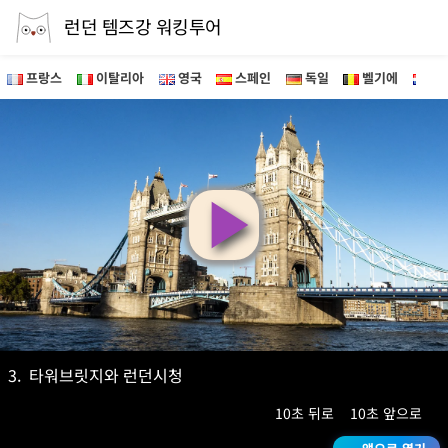
런던 템즈강 워킹투어
프랑스
이탈리아
영국
스페인
독일
벨기에
네
영
상
재
3.
타워브릿지와 런던시청
10초 뒤로
10초 앞으로